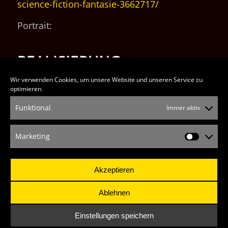
science-fiction-fantasie-3662717/
Portrait:
REALISIERUNG,
PRODUKTION
Wir verwenden Cookies, um unsere Website und unseren Service zu
optimieren.
lupographics – creative studio
Funktional
Immer aktiv
Wolfgang Warmdt
Robert-Kothe-Str.17
Marketing
94315 Straubing
Marketin
info@lupographics.de
Akzeptieren
www.lupographics.de
Ablehnen
Einstellungen speichern
©copyright takechances | Christine Kaunzner – designed by